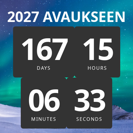
2027 AVAUKSEEN
167
15
DAYS
HOURS
06
32
MINUTES
SECONDS